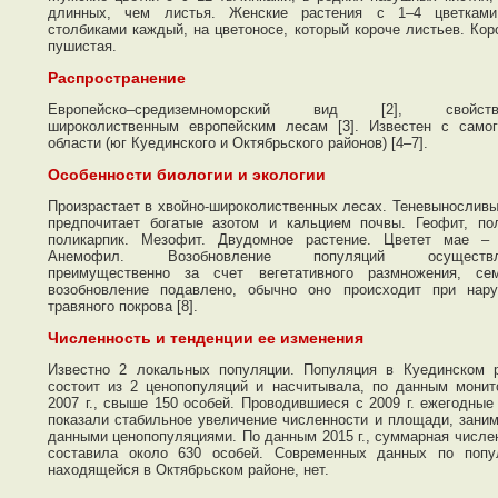
длинных, чем листья. Женские растения с 1–4 цветкам
столбиками каждый, на цветоносе, который короче листьев. Кор
пушистая.
Распространение
Европейско–средиземноморский вид [2], свойств
широколиственным европейским лесам [3]. Известен с само
области (юг Куединского и Октябрьского районов) [4–7].
Особенности биологии и экологии
Произрастает в хвойно-широколиственных лесах. Теневыносливы
предпочитает богатые азотом и кальцием почвы. Геофит, по
поликарпик. Мезофит. Двудомное растение. Цветет мае –
Анемофил. Возобновление популяций осуществл
преимущественно за счет вегетативного размножения, се
возобновление подавлено, обычно оно происходит при нар
травяного покрова [8].
Численность и тенденции ее изменения
Известно 2 локальных популяции. Популяция в Куединском 
состоит из 2 ценопопуляций и насчитывала, по данным монит
2007 г., свыше 150 особей. Проводившиеся с 2009 г. ежегодные
показали стабильное увеличение численности и площади, зани
данными ценопопуляциями. По данным 2015 г., суммарная числе
составила около 630 особей. Современных данных по попу
находящейся в Октябрьском районе, нет.