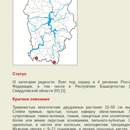
Статус
III категория редкости. Взят под охрану в 4 регионах Росс
Федерации, в том числе в Республике Башкортостан (I
Свердловской области (III) [1].
Краткое описание
Травянистые многолетние двудомные растения 15–50 см вы
Стебли прямые, простые, только наверху облиственные. 
супротивные, темно-зеленые, тонкие, ланцетные или эллиптичес
более или менее округлым основанием, пильчато-зубчатые. 
однополые, в кистях или колосьях, околоцветник трехразде
Мужские цветки с 9–12 тычинками, в редких пазушных кистях,