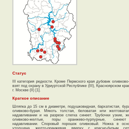
Статус
III категория редкости. Кроме Пермского края дубовик оливково
взят под охрану в Удмуртской Республике (III), Красноярском крае 
г. Москве (II) [1].
Краткое описание
Шляпка до 15 см в диаметре, подушковидная, бархатистая, бур
оливково-бурая. Мякоть толстая, беловатая или желтовата
надавливании и на разрезе слегка синеет. Трубочки узкие, ж
оливково-желтые, поры оранжево-пурпурные, синею
надавливании. Споровый порошок оливковый. Ножка в осн
утолщена, желто-оранжевая, вверху с красно-бурым сет