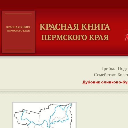
Грибы
.
Подт
Семейство: Болет
Дубовик оливково-бурый