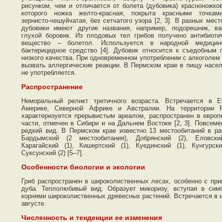
рисунком, чем и отличается от болета (дубовика) красноножков
которого ножка желто-красная, покрыта красными точкам
зернисто-чешуйчатая, без сетчатого узора [2, 3]. В разных мест
дубовики имеют другие названия, например, подорешник, ва
глухой боровик. Из плодовых тел грибов получено антибиоти
вещество – болетол. Используется в народной медицин
бактерицидное средство [4]. Дубовик относится к съедобным 
низкого качества. При одновременном употреблении с алкоголем
вызвать аллергические реакции. В Пермском крае в пищу насе
не употребляется.
Распространение
Неморальный реликт третичного возраста. Встречается в Е
Америке, Северной Африке и Австралии. На территории Р
характеризуется прерывистым ареалом, распространен в европ
части, отмечен в Сибири и на Дальнем Востоке [2, 3]. Повсеме
редкий вид. В Пермском крае известно 13 местообитаний в ра
Бардымский (2 местообитания), Добрянский (2), Еловски
Карагайский (1), Кишертский (1), Куединский (1), Кунгурски
Суксунский (2) [5–7].
Особенности биологии и экологии
Гриб распространен в широколиственных лесах, особенно с пр
дуба. Теплолюбивый вид. Образует микоризу, вступая в сим
корнями широколиственных древесных растений. Встречается в 
августе.
Численность и тенденции ее изменения