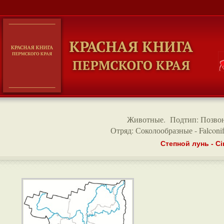
Животные
.
Подтип: Позво
Отряд: Соколообразные - Falconif
Степной лунь - Ci