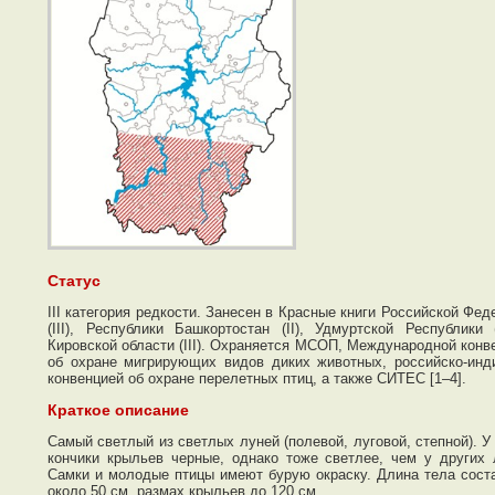
Статус
III категория редкости. Занесен в Красные книги Российской Фед
(III), Республики Башкортостан (II), Удмуртcкой Республики 
Кировской области (III). Охраняется МСОП, Международной конв
об охране мигрирующих видов диких животных, российско-инд
конвенцией об охране перелетных птиц, а также СИТЕС [1–4].
Краткое описание
Самый светлый из светлых луней (полевой, луговой, степной). У
кончики крыльев черные, однако тоже светлее, чем у других 
Самки и молодые птицы имеют бурую окраску. Длина тела сост
около 50 см, размах крыльев до 120 см.