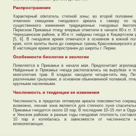
Распространение
Характерный обитатель степной зоны; во второй половине
отмечено смещение гнездового ареала к северу по пр
существенного изменения традиционных гнездовых биотоп
Пермском Прикамье птицу впервые отметили в начале 80-х гг. Х
Чернушинском районе, в 90-е гг. найдены гнезда в Кишертском 
[5, 6]. В гнездовое время отмечался в основном в южной по
края, хотя залеты были до северных границ Красновишерского р
В настоящее время распространен до широты г. Перми.
Особенности биологии и экологии
Появляется в Прикамье в начале мая. Предпочитает агролан
Найденные в Прикамье гнезда располагались на вырубках и п
многолетних трав. В кладках находили четыре-пять яиц. Пи
различными грызунами, в основном обыкновенной полевкой, пти
крупными насекомыми.
Численность и тенденции ее изменения
Численность в пределах оптимума ареала повсеместно сокращ
возможно, лесная зона является для степного луня спаситель
Прикамье гнездится около 10 пар. В последние 10–15 лет в Орд
и Уинском районах в разные годы гнездовая плотность составл
10 пар и колебалась в зависимости от численности м
млекопитающих.