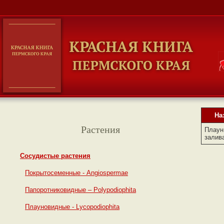
На
Растения
Плаун
залив
Сосудистые растения
Покрытосеменные - Angiospermae
Папоротниковидные – Polypodiophita
Плауновидные - Lycopodiophita